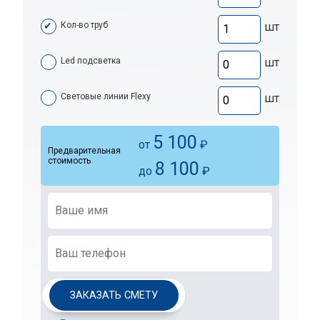
Кол-во труб
шт
Led подсветка
шт
Световые линии Flexy
шт
5 100
от
₽
Предварительная
стоимость
8 100
до
₽
ЗАКАЗАТЬ СМЕТУ