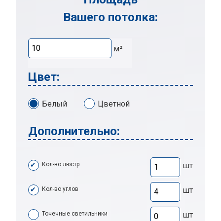
Вашего потолка:
м²
Цвет:
Белый
Цветной
Дополнительно:
Кол-во люстр
шт
Кол-во углов
шт
Точечные светильники
шт