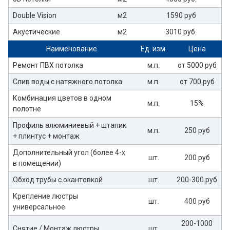
Double Vision
м2
1590 руб
Акустические
м2
3010 руб.
Наименование
Ед. изм.
Цена
Ремонт ПВХ потолка
м.п.
от 5000 руб
Слив воды с натяжного потолка
м.п.
от 700 руб
Комбинация цветов в одном
м.п.
15%
полотне
Профиль алюминиевый + штапик
м.п.
250 руб
+ плинтус + монтаж
Дополнительный угол (более 4-х
шт.
200 руб
в помещении)
Обход трубы с окантовкой
шт.
200-300 руб
Крепление люстры
шт.
400 руб
универсальное
200-1000
Снятие / Монтаж люстры
шт.