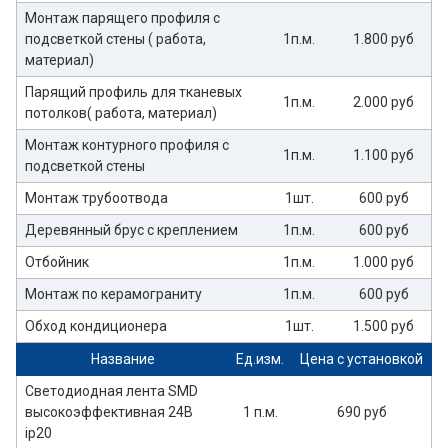
Монтаж парящего профиля с
подсветкой стены ( работа,
1п.м.
1.800 руб
материал)
Парящий профиль для тканевых
1п.м.
2.000 руб
потолков( работа, материал)
Монтаж контурного профиля с
1п.м.
1.100 руб
подсветкой стены
Монтаж трубоотвода
1шт.
600 руб
Деревянный брус с креплением
1п.м.
600 руб
Отбойник
1п.м.
1.000 руб
Монтаж по керамограниту
1п.м.
600 руб
Обход кондиционера
1шт.
1.500 руб
Название
Ед.изм.
Цена с установкой
Светодиодная лента SMD
высокоэффективная 24В
1 п.м.
690 руб
ip20