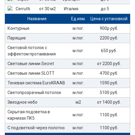
от 30 м2
Италия
до 5
Название
Ед.изм.
Цена с установкой
Контурные
м.пог.
900р руб.
Парящие
м.пог.
2200 руб.
Световой потолок с
м.пог.
650 руб.
эффектом протаивания
Световые линии Secret
м.пог.
от 2200 руб.
Световые линии SLOTT
м.пог.
4700 руб.
Теневая система EuroKRAAB
м.пог.
1590 руб.
Светопрозрачный потолок
м.пог.
5100 руб.
Звездное небо
м2
от 1400 руб.
Скрытая подсветка в
м.пог.
1100 руб.
карнизах ПК5
С подсветкой через полотно
м.пог.
1100 руб.