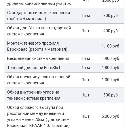
м.п.
2500 руб
уровень: криволинейный участок
Стандартная система крепления
1п.м.
300 руб
(работа + материал)
Обход доп. Углов на стандартной
1шт.
400 руб
системе крепления
Монтаж теневого профиля
1.100 руб
Еврокрааб (работа + материал)
Бесщелевая система крепления
1п.м.
1.900 руб
Теневой для ткани EuroSloTT
1п.м.
1.800 руб
Обход внешних углов на теневой
1шт.
1.000 руб
системе крепления
Обход внутренних углов на
1шт.
500 руб
теневой системе крепления
Обход сложного выступа при
расстоянии между внешними
1шт.
5.000 руб
углами менее 20см. ( для систем
Еврокрааб, КРААБ 4.0, Парящий)