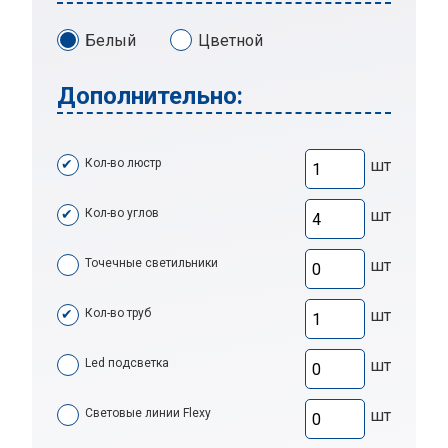
Белый
Цветной
Дополнительно:
Кол-во люстр
шт
Кол-во углов
шт
Точечные светильники
шт
Кол-во труб
шт
Led подсветка
шт
Световые линии Flexy
шт