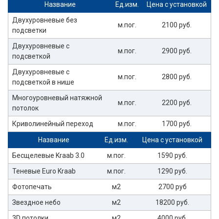
Название
Ед.изм.
Цена с установкой
Двухуровневые без
м.пог.
2100 руб.
подсветки
Двухуровневые с
м.пог.
2900 руб.
подсветкой
Двухуровневые с
м.пог.
2800 руб.
подсветкой в нише
Многоуровневый натяжной
м.пог.
2200 руб.
потолок
Криволинейный переход
м.пог.
1700 руб.
Название
Ед.изм.
Цена с установкой
Бесщелевые Kraab 3.0
м.пог.
1590 руб.
Теневые Euro Kraab
м.пог.
1290 руб.
Фотопечать
м2
2700 руб
Звездное небо
м2
18200 руб.
3D потолки
м2
4000 руб.