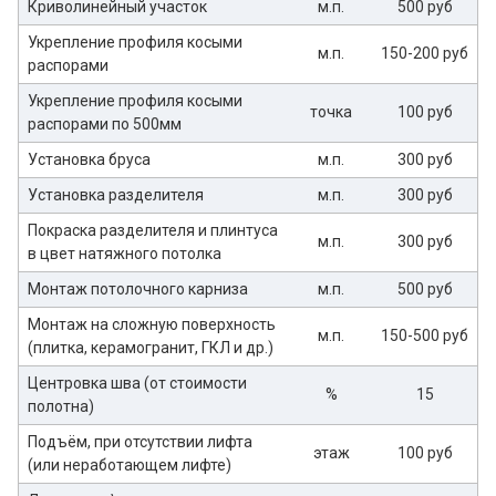
Криволинейный участок
м.п.
500 руб
Укрепление профиля косыми
м.п.
150-200 руб
распорами
Укрепление профиля косыми
точка
100 руб
распорами по 500мм
Установка бруса
м.п.
300 руб
Установка разделителя
м.п.
300 руб
Покраска разделителя и плинтуса
м.п.
300 руб
в цвет натяжного потолка
Монтаж потолочного карниза
м.п.
500 руб
Монтаж на сложную поверхность
м.п.
150-500 руб
(плитка, керамогранит, ГКЛ и др.)
Центровка шва (от стоимости
%
15
полотна)
Подъём, при отсутствии лифта
этаж
100 руб
(или неработающем лифте)