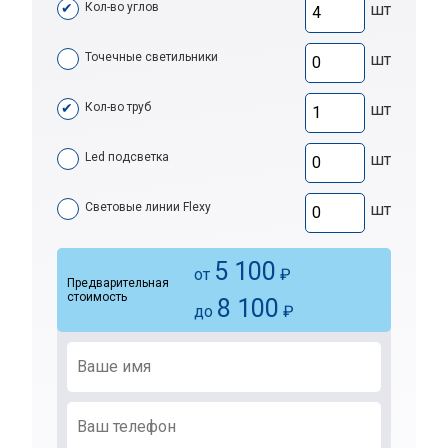
Кол-во углов
шт
Точечные светильники
шт
Кол-во труб
шт
Led подсветка
шт
Световые линии Flexy
шт
5 100
от
₽
Предварительная
стоимость
8 100
до
₽