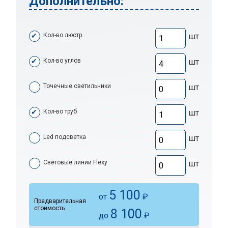
Дополнительно:
Кол-во люстр
шт
Кол-во углов
шт
Точечные светильники
шт
Кол-во труб
шт
Led подсветка
шт
Световые линии Flexy
шт
5 100
от
₽
Предварительная
стоимость
8 100
до
₽