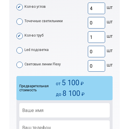
Кол-во углов
шт
Точечные светильники
шт
Кол-во труб
шт
Led подсветка
шт
Световые линии Flexy
шт
5 100
от
₽
Предварительная
стоимость
8 100
до
₽