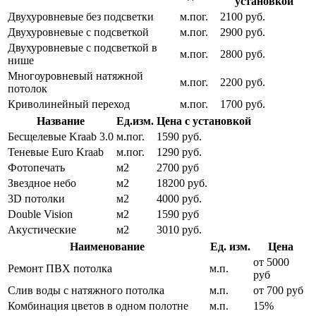
установкой
Двухуровневые без подсветки
м.пог.
2100 руб.
Двухуровневые с подсветкой
м.пог.
2900 руб.
Двухуровневые с подсветкой в
м.пог.
2800 руб.
нише
Многоуровневый натяжной
м.пог.
2200 руб.
потолок
Криволинейный переход
м.пог.
1700 руб.
Название
Ед.изм.
Цена с установкой
Бесщелевые Kraab 3.0
м.пог.
1590 руб.
Теневые Euro Kraab
м.пог.
1290 руб.
Фотопечать
м2
2700 руб
Звездное небо
м2
18200 руб.
3D потолки
м2
4000 руб.
Double Vision
м2
1590 руб
Акустические
м2
3010 руб.
Наименование
Ед. изм.
Цена
от 5000
Ремонт ПВХ потолка
м.п.
руб
Слив воды с натяжного потолка
м.п.
от 700 руб
Комбинация цветов в одном полотне
м.п.
15%