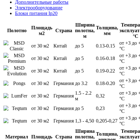
Дополнительные работы
Электрооборудование
Блоки питания Ip20
Ширина
Темпера
Площадь
Толщина,
Полотно
Страна
полотна,
эксплуат
м2
мм
м
°С
от +3 до 
от 30 м2
Китай
до 5
0.13-0.15
°С
от +3 до 
от 30 м2
Китай
до 5
0.16-0.18
°С
от +3 до 
от 30 м2
Китай
до 5
0.19-0.22
°С
от +3 до 
от 30 м2
Германия
до 3.2
0.18-0.20
°С
1.5 - 2.2
от +3 до 
от 30 м2
Германия
0,32
м
°С
от +3 до 
от 30 м2
Германия
до 5
0,23
°С
от +3 до 
от 30 м2
Германия
1,3 - 4,50
0,205-0,27
°С
Ширина
Темпера
Толщина,
Материал
Площадь
Страна
полотна,
эксплуат
микрон