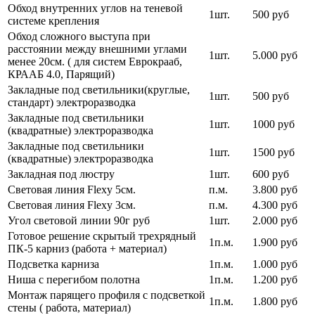
Обход внутренних углов на теневой
1шт.
500 руб
системе крепления
Обход сложного выступа при
расстоянии между внешними углами
1шт.
5.000 руб
менее 20см. ( для систем Еврокрааб,
КРААБ 4.0, Парящий)
Закладные под светильники(круглые,
1шт.
500 руб
стандарт) электроразводка
Закладные под светильники
1шт.
1000 руб
(квадратные) электроразводка
Закладные под светильники
1шт.
1500 руб
(квадратные) электроразводка
Закладная под люстру
1шт.
600 руб
Световая линия Flexy 5см.
п.м.
3.800 руб
Световая линия Flexy 3см.
п.м.
4.300 руб
Угол световой линии 90г руб
1шт.
2.000 руб
Готовое решение скрытый трехрядный
1п.м.
1.900 руб
ПК-5 карниз (работа + материал)
Подсветка карниза
1п.м.
1.000 руб
Ниша с перегибом полотна
1п.м.
1.200 руб
Монтаж парящего профиля с подсветкой
1п.м.
1.800 руб
стены ( работа, материал)