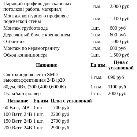
Парящий профиль для тканевых
1п.м.
2.000 руб
потолков( работа, материал)
Монтаж контурного профиля с
1п.м.
1.100 руб
подсветкой стены
Монтаж трубоотвода
1шт.
600 руб
Деревянный брус с креплением
1п.м.
600 руб
Отбойник
1п.м.
1.000 руб
Монтаж по керамограниту
1п.м.
600 руб
Обход кондиционера
1шт.
1.500 руб
Цена с
Название
Ед.изм.
установкой
Светодиодная лента SMD
1 п.м.
690 руб
высокоэффективная 24В ip20
80д/м, 6Вт, (3000,4000,6000К)
1 п.м.
1100 руб
Пульт/контроллер
1 шт.
2000 руб
Название
Ед.изм.
Цена с установкой
60 Ватт, 24В
1 шт.
1700 руб
100 Ватт, 24В
1 шт.
2200 руб
150 Ватт, 24В
1 шт.
2700 руб
200 Ватт, 24В
1 шт.
2900 руб