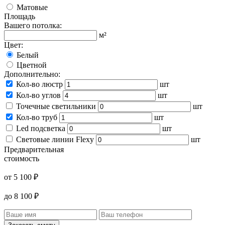
Матовые
Площадь
Вашего потолка:
м²
Цвет:
Белый
Цветной
Дополнительно:
Кол-во люстр
шт
Кол-во углов
шт
Точечные светильники
шт
Кол-во труб
шт
Led подсветка
шт
Световые линии Flexy
шт
Предварительная
стоимость
от
5 100
₽
до
8 100
₽