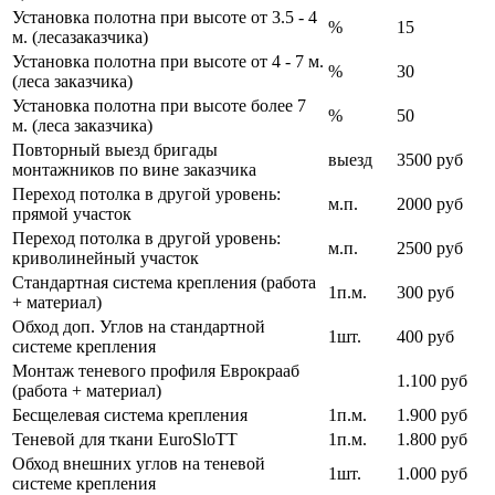
Установка полотна при высоте от 3.5 - 4
%
15
м. (лесазаказчика)
Установка полотна при высоте от 4 - 7 м.
%
30
(леса заказчика)
Установка полотна при высоте более 7
%
50
м. (леса заказчика)
Повторный выезд бригады
выезд
3500 руб
монтажников по вине заказчика
Переход потолка в другой уровень:
м.п.
2000 руб
прямой участок
Переход потолка в другой уровень:
м.п.
2500 руб
криволинейный участок
Стандартная система крепления (работа
1п.м.
300 руб
+ материал)
Обход доп. Углов на стандартной
1шт.
400 руб
системе крепления
Монтаж теневого профиля Еврокрааб
1.100 руб
(работа + материал)
Бесщелевая система крепления
1п.м.
1.900 руб
Теневой для ткани EuroSloTT
1п.м.
1.800 руб
Обход внешних углов на теневой
1шт.
1.000 руб
системе крепления