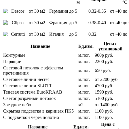
м
°С
от 30 м2
Германия
до 5
0.32-0.35
от -40 до
от 30 м2
Франция
до 5
0.38-0.40
от -40 до
от 30 м2
Италия
до 5
0.32
от -40 до
Цена с
Название
Ед.изм.
установкой
Контурные
м.пог.
900р руб.
Парящие
м.пог.
2200 руб.
Световой потолок с эффектом
м.пог.
650 руб.
протаивания
Световые линии Secret
м.пог.
от 2200 руб.
Световые линии SLOTT
м.пог.
4700 руб.
Теневая система EuroKRAAB
м.пог.
1590 руб.
Светопрозрачный потолок
м.пог.
5100 руб.
Звездное небо
м2
от 1400 руб.
Скрытая подсветка в карнизах ПК5
м.пог.
1100 руб.
С подсветкой через полотно
м.пог.
1100 руб.
Цена с
Название
Ед.изм.