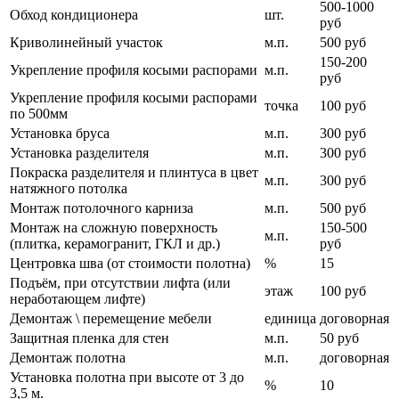
500-1000
Обход кондиционера
шт.
руб
Криволинейный участок
м.п.
500 руб
150-200
Укрепление профиля косыми распорами
м.п.
руб
Укрепление профиля косыми распорами
точка
100 руб
по 500мм
Установка бруса
м.п.
300 руб
Установка разделителя
м.п.
300 руб
Покраска разделителя и плинтуса в цвет
м.п.
300 руб
натяжного потолка
Монтаж потолочного карниза
м.п.
500 руб
Монтаж на сложную поверхность
150-500
м.п.
(плитка, керамогранит, ГКЛ и др.)
руб
Центровка шва (от стоимости полотна)
%
15
Подъём, при отсутствии лифта (или
этаж
100 руб
неработающем лифте)
Демонтаж \ перемещение мебели
единица
договорная
Защитная пленка для стен
м.п.
50 руб
Демонтаж полотна
м.п.
договорная
Установка полотна при высоте от 3 до
%
10
3,5 м.