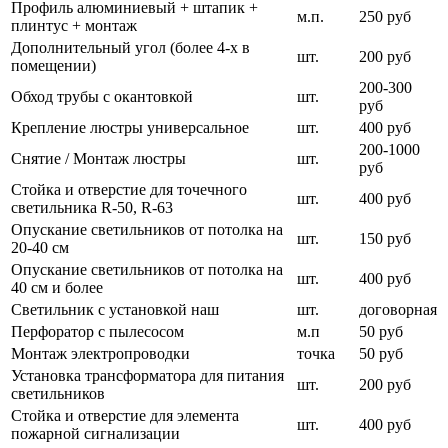
Профиль алюминиевый + штапик +
м.п.
250 руб
плинтус + монтаж
Дополнительный угол (более 4-х в
шт.
200 руб
помещении)
200-300
Обход трубы с окантовкой
шт.
руб
Крепление люстры универсальное
шт.
400 руб
200-1000
Снятие / Монтаж люстры
шт.
руб
Стойка и отверстие для точечного
шт.
400 руб
светильника R-50, R-63
Опускание светильников от потолка на
шт.
150 руб
20-40 см
Опускание светильников от потолка на
шт.
400 руб
40 см и более
Светильник с установкой наш
шт.
договорная
Перфоратор с пылесосом
м.п
50 руб
Монтаж электропроводки
точка
50 руб
Установка трансформатора для питания
шт.
200 руб
светильников
Стойка и отверстие для элемента
шт.
400 руб
пожарной сигнализации